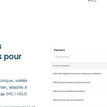
etc.)
s
s pour
éconçus, validés
ain, adaptés à
rge (HC / HDJ).