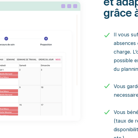
et adap
grâce à
Il vous suf
absences d
charge. L’
possible e
du plannin
Vous garde
necessair
Vous bénéf
(taux de r
disponibil