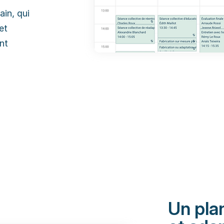
ain, qui
et
nt
Un plan