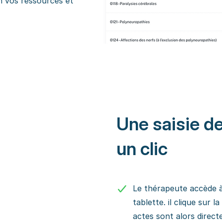
n vos ressources et
Une saisie d
un clic
Le thérapeute accède 
tablette. il clique sur l
actes sont alors direc